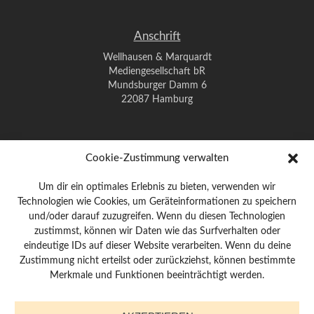
Anschrift
Wellhausen & Marquardt
Mediengesellschaft bR
Mundsburger Damm 6
22087 Hamburg
Kontakt
Cookie-Zustimmung verwalten
Telefon: 0 40 / 42 91 77-0
Um dir ein optimales Erlebnis zu bieten, verwenden wir
E-Mail:
post@wm-medien.de
Technologien wie Cookies, um Geräteinformationen zu speichern
Web:
www.wm-medien.de
und/oder darauf zuzugreifen. Wenn du diesen Technologien
zustimmst, können wir Daten wie das Surfverhalten oder
Impressum
|
Datenschutz
eindeutige IDs auf dieser Website verarbeiten. Wenn du deine
Zustimmung nicht erteilst oder zurückziehst, können bestimmte
Merkmale und Funktionen beeinträchtigt werden.