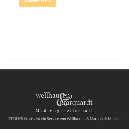
TEDDYS kreativ ist ein Service von Wellhausen & Marquardt Medien