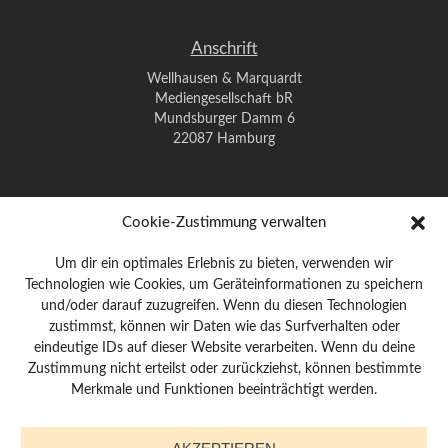
Anschrift
Wellhausen & Marquardt
Mediengesellschaft bR
Mundsburger Damm 6
22087 Hamburg
Kontakt
Cookie-Zustimmung verwalten
Telefon: 0 40 / 42 91 77-0
Um dir ein optimales Erlebnis zu bieten, verwenden wir
E-Mail:
post@wm-medien.de
Technologien wie Cookies, um Geräteinformationen zu speichern
Web:
www.wm-medien.de
und/oder darauf zuzugreifen. Wenn du diesen Technologien
zustimmst, können wir Daten wie das Surfverhalten oder
Impressum
|
Datenschutz
eindeutige IDs auf dieser Website verarbeiten. Wenn du deine
Zustimmung nicht erteilst oder zurückziehst, können bestimmte
Merkmale und Funktionen beeinträchtigt werden.