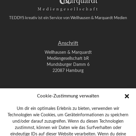
TEDDYS kreativ ist ein Service von Wellhausen & Marquardt Medien
Anschrift
Wellhausen & Marquardt
Mediengesellschaft bR
Mundsburger Damm 6
22087 Hamburg
Kontakt
Cookie-Zustimmung verwalten
Telefon: 0 40 / 42 91 77-0
Um dir ein optimales Erlebnis zu bieten, verwenden wir
E-Mail:
post@wm-medien.de
Technologien wie Cookies, um Geräteinformationen zu speichern
Web:
www.wm-medien.de
und/oder darauf zuzugreifen. Wenn du diesen Technologien
zustimmst, können wir Daten wie das Surfverhalten oder
Impressum
|
Datenschutz
eindeutige IDs auf dieser Website verarbeiten. Wenn du deine