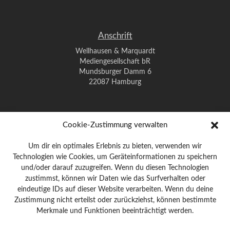
Anschrift
Wellhausen & Marquardt
Mediengesellschaft bR
Mundsburger Damm 6
22087 Hamburg
Kontakt
Cookie-Zustimmung verwalten
Telefon: 0 40 / 42 91 77-0
Um dir ein optimales Erlebnis zu bieten, verwenden wir
E-Mail:
post@wm-medien.de
Technologien wie Cookies, um Geräteinformationen zu speichern
Web:
www.wm-medien.de
und/oder darauf zuzugreifen. Wenn du diesen Technologien
zustimmst, können wir Daten wie das Surfverhalten oder
Impressum
|
Datenschutz
eindeutige IDs auf dieser Website verarbeiten. Wenn du deine
Zustimmung nicht erteilst oder zurückziehst, können bestimmte
Merkmale und Funktionen beeinträchtigt werden.