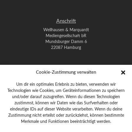
Anschrift
Wellhausen & Marquardt
Mediengesellschaft bR
Mundsburger Damm 6
22087 Hamburg
Kontakt
Cookie-Zustimmung verwalten
Telefon: 0 40 / 42 91 77-0
Um dir ein optimales Erlebnis zu bieten, verwenden wir
E-Mail:
post@wm-medien.de
Technologien wie Cookies, um Geräteinformationen zu speichern
Web:
www.wm-medien.de
und/oder darauf zuzugreifen. Wenn du diesen Technologien
zustimmst, können wir Daten wie das Surfverhalten oder
Impressum
|
Datenschutz
eindeutige IDs auf dieser Website verarbeiten. Wenn du deine
Zustimmung nicht erteilst oder zurückziehst, können bestimmte
Merkmale und Funktionen beeinträchtigt werden.