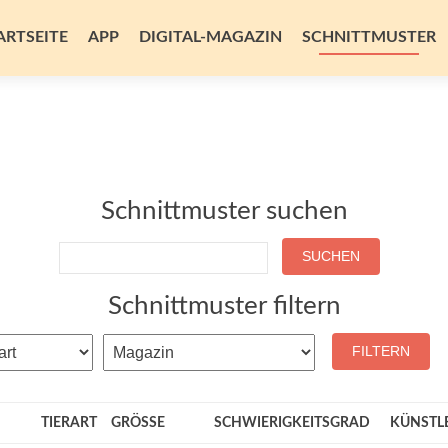
m
alt
ARTSEITE
APP
DIGITAL-MAGAZIN
SCHNITTMUSTER
ingen
Schnittmuster suchen
SUCHEN
Schnittmuster filtern
FILTERN
TIERART
GRÖSSE
SCHWIERIGKEITSGRAD
KÜNSTL