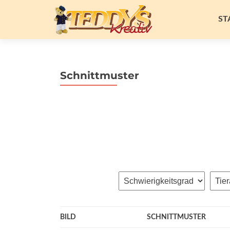
Zu
Inh
ST
spr
Schnittmuster
BILD
SCHNITTMUSTER