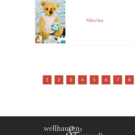
Milochka
1
2
3
4
5
6
7
8