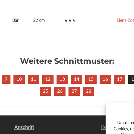
Bär
22 cm
★★★
Elena Zo
Weitere Schnittmuster:
9
10
11
12
13
14
15
16
17
1
25
26
27
28
Um dir e
Anschrift
Kontakt
Cookies, u