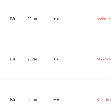
Bär
28 cm
★★
Andrea 
Bär
25 cm
★★
Monica S
Bär
22 cm
★★
Karin Jeh