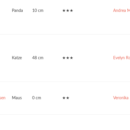
Panda
10 cm
★★★
Andrea Ma
Katze
48 cm
★★★
Evelyn R
sen
Maus
0 cm
★★
Veronika