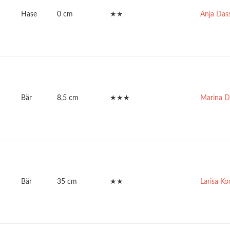
Hase
0 cm
★★
Anja Das
Bär
8,5 cm
★★★
Marina D
Bär
35 cm
★★
Larisa Ko