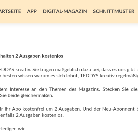
m
alt
ARTSEITE
APP
DIGITAL-MAGAZIN
SCHNITTMUSTER
ingen
rhalten 2 Ausgaben kostenlos
DDYS kreativ. Sie tragen maßgeblich dazu bei, dass es uns gibt u
m besten wissen warum es sich lohnt, TEDDYS kreativ regelmäßig
ßem Interesse an den Themen des Magazins. Stecken Sie die
 Sie beide gleichermaßen.
 wir Ihr Abo kostenfrei um 2 Ausgaben. Und der Neu-Abonnent
enfalls 2 Ausgaben kostenlos.
rledigen wir.