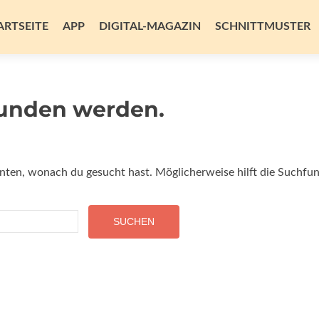
m
alt
ARTSEITE
APP
DIGITAL-MAGAZIN
SCHNITTMUSTER
ingen
funden werden.
onnten, wonach du gesucht hast. Möglicherweise hilft die Suchfun