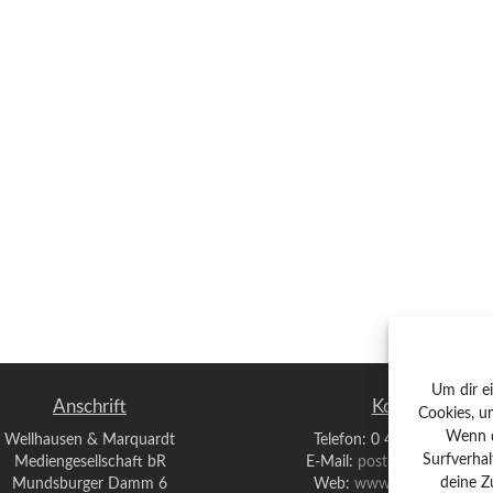
Um dir e
Anschrift
Kontakt
Cookies, u
Wenn d
Wellhausen & Marquardt
Telefon: 0 40 / 42 91 77-0
Surfverhal
Mediengesellschaft bR
E-Mail:
post@wm-medien.d
Mundsburger Damm 6
Web:
www.wm-medien.d
deine Z